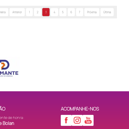
meira
Anterior
1
2
3
4
5
6
7
Próxima
Última
ÃO
ACOMPANHE-NOS
ente de honra:
e Bolan