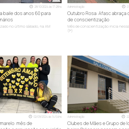
28/10/2024 às 17:26hs
Administração
0
za baile dos anos 60 para
Outubro Rosa: Afasc abraça
nários
de conscientização
lizado no último sábado, na AM
Mês de conscientização inicia nessa
(1º)
02/09/2024 às 14:54hs
Administração
2
marelo: mês de
Clubes de Mães e Grupo de 