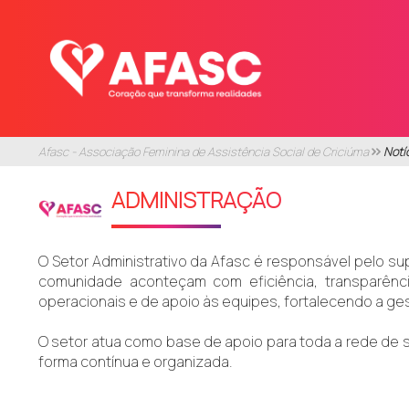
Afasc - Associação Feminina de Assistência Social de Criciúma
Notí
ADMINISTRAÇÃO
O Setor Administrativo da Afasc é responsável pelo su
comunidade aconteçam com eficiência, transparênci
operacionais e de apoio às equipes, fortalecendo a ge
O setor atua como base de apoio para toda a rede de 
forma contínua e organizada.