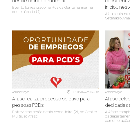
desfile da Independência
conscientiz
iniciou nes
Evento foi realizado na Rua da Gente na manhã
deste sábado (7)
Afasc está na
Setembro Ama
Administração
01/08/2024 às 16:30hs
Administração
Afasc realiza processo seletivo para
Afasc celeb
pessoas PCDs
dedicadas 
Entrevistas serão nesta sexta-feira (2), no Centro
A Afasc comple
Multiuso Afasc
os departamen
comemoraçõe