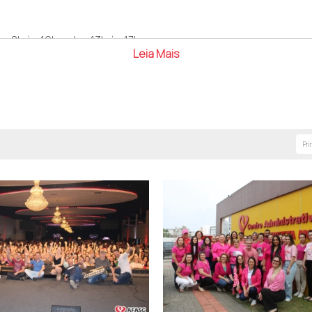
s 8h às 12h e das 13h às 17h
Leia Mais
a - Criciúma/SC. CEP 88.811-610
Pri
com a ética, a transparência e a boa gestão, pilares essencia