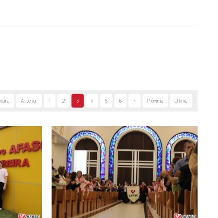
meira
Anterior
1
2
3
4
5
6
7
Próxima
Última
is para cuidar de pessoas e transformar realidades.