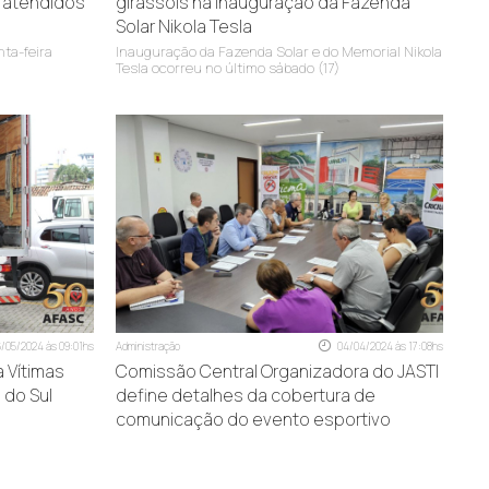
r atendidos
girassóis na inauguração da Fazenda
Solar Nikola Tesla
nta-feira
Inauguração da Fazenda Solar e do Memorial Nikola
Tesla ocorreu no último sábado (17)
6/05/2024 às 09:01hs
Administração
04/04/2024 às 17:08hs
 Vítimas
Comissão Central Organizadora do JASTI
 do Sul
define detalhes da cobertura de
comunicação do evento esportivo