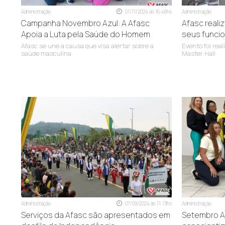
Administração
01/11/2024 às 16:46hs
Administração
Campanha Novembro Azul: A Afasc
Afasc reali
Apoia a Luta pela Saúde do Homem
seus funcio
Afasc se une a causa que visa alertar sobre a
Evento foi rea
saúde masculina
Master Hall
Administração
07/09/2024 às 11:13hs
Administração
Serviços da Afasc são apresentados em
Setembro A