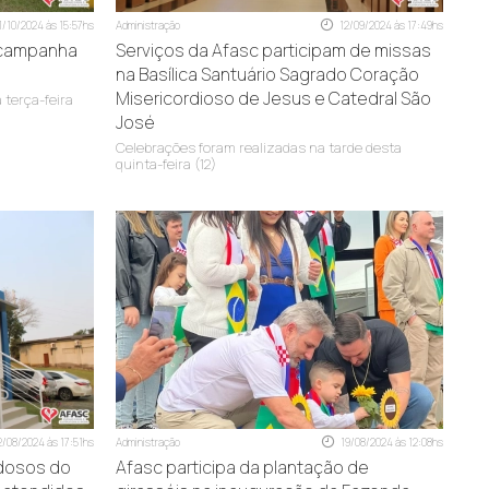
1/10/2024 às 15:57hs
Administração
12/09/2024 às 17:49hs
 campanha
Serviços da Afasc participam de missas
na Basílica Santuário Sagrado Coração
Misericordioso de Jesus e Catedral São
 terça-feira
José
Celebrações foram realizadas na tarde desta
quinta-feira (12)
2/08/2024 às 17:51hs
Administração
19/08/2024 às 12:08hs
Idosos do
Afasc participa da plantação de