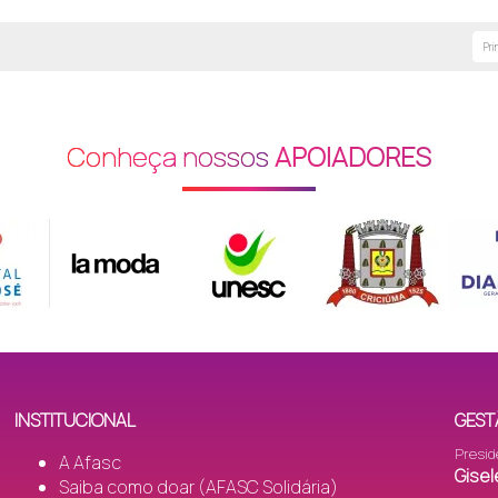
Pri
Conheça nossos
APOIADORES
INSTITUCIONAL
GEST
Presid
A Afasc
Gisel
Saiba como doar (AFASC Solidária)