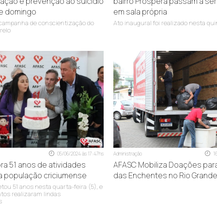
ação e prevenção ao suicídio
bairro Próspera passam a se
te domingo
em sala própria
 campanha de conscientização do
Ato inaugural foi realizado nesta qui
relo
05/06/2024 às 17:47hs
Administração
1
ra 51 anos de atividades
AFASC Mobiliza Doações para
a população criciumense
das Enchentes no Rio Grande
tou 51 anos nesta quarta-feira (5), e
tos realizaram lindas
s