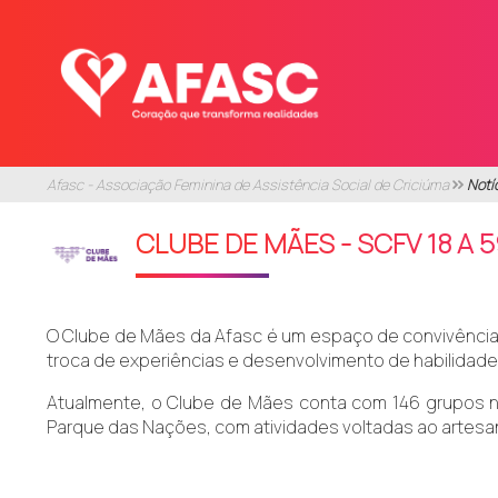
Afasc - Associação Feminina de Assistência Social de Criciúma
Notí
CLUBE DE MÃES - SCFV 18 A 
O Clube de Mães da Afasc é um espaço de convivência, 
troca de experiências e desenvolvimento de habilidade
Atualmente, o Clube de Mães conta com 146 grupos nos
Parque das Nações, com atividades voltadas ao artesana