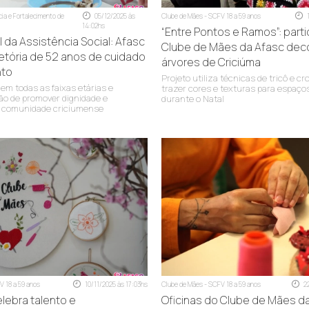
ia e Fortalecimento de
05/12/2025 às
Clube de Mães - SCFV 18 a 59 anos
14:02hs
“Entre Pontos e Ramos”: part
l da Assistência Social: Afasc
Clube de Mães da Afasc de
jetória de 52 anos de cuidado
árvores de Criciúma
nto
Projeto utiliza técnicas de tricô e c
em todas as faixas etárias e
trazer cores e texturas para espaço
ão de promover dignidade e
durante o Natal
a comunidade criciumense
SI)
V 18 a 59 anos
10/11/2025 às 17:03hs
Clube de Mães - SCFV 18 a 59 anos
2
lebra talento e
Oficinas do Clube de Mães d