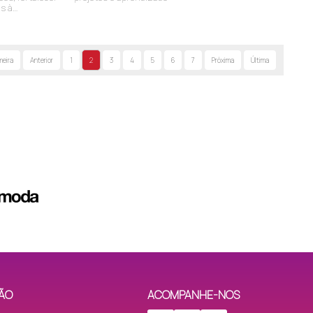
as à
meira
Anterior
1
2
3
4
5
6
7
Próxima
Última
ÃO
ACOMPANHE-NOS