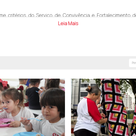
e critérios do Serviço de Convivência e Fortalecimento d
apresentar cópias dos seguintes documentos: Identidade 
Leia Mais
ém é aberta a homens com idade acima de 18 anos.
s 8h às 12h e das 13h às 17h
Pri
 e transformação, reforçando o compromisso da Afasc com a