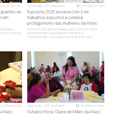
19/11/2025 às 11:01hs
Clube de Mães - SCFV 18 a 59 anos
14/11/2025 às 13:18hs
icipantes do
ExpoArte 2025 encerra com 2 mil
coram
trabalhos expostos e celebra
protagonismo das mulheres da Afasc
rochê para
Feira trouxe oportunidades para cerca de 1600
s comunitários
participantes, que puderam mostrar e
comercializar suas obras durante três dias
2/10/2025 às 16:48hs
Clube de Mães - SCFV 18 a 59 anos
15/10/2025 às 13:26hs
a Afasc
Outubro Rosa: Clube de Mães da Afasc