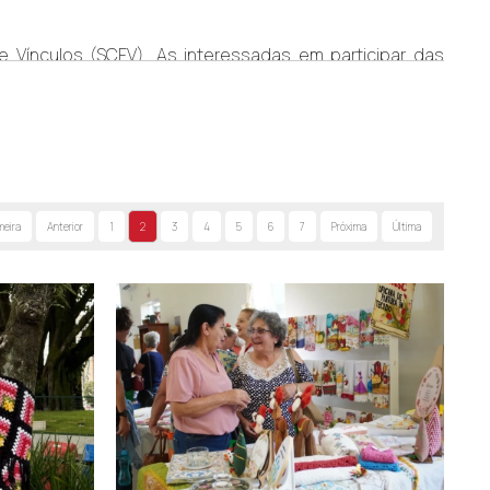
e Vínculos (SCFV). As interessadas em participar das
(RG), CPF e comprovante de residência. Nas oficinas
meira
Anterior
1
2
3
4
5
6
7
Próxima
Última
s mulheres e com a comunidade.