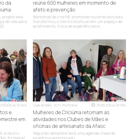
ro da
reúne 600 mulheres em momento de
ciúma
afeto e prevenção
 projeto leva
Workshop de crochê, promovido durante dois dias,
a de vida para
transformou o Centro Multiuso em um espaço de
022
acolhimento, troca de experiências e
fortalecimento da autoestima
5/09/2025 às 19:34hs
Clube de Mães - SCFV 18 a 59 anos
05/08/2025 às 08:10hs
tos e
Mulheres de Criciúma retornam às
emestre em
atividades nos Clubes de Mães e
oficinas de artesanato da Afasc
5, e reuniu
Segundo semestre terá uma agenda cheia de
ões, fortalecer
projetos e aprendizado