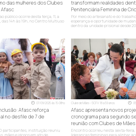
mo das mulheres dos Clubes
transformam realidades dent
 Afasc
Penitenciária Feminina de Cri
o público ocorre desta terça, 11, a
Por meio do artesanato e do trabalho,
3, das 14h às 19h, no Centro Multiuso
esperança e oportunidade de mudanç
dentro da unidade prisional desde 2
 Betel)
ssembleia de Deus)
al São José - SI)
o)
07/09/2025 às 15:08hs
Clube de Mães - SCFV 18 a 59 anos
0
inclusão: Afasc reforça
Afasc apresenta novos proje
 (SC)
al no desfile de 7 de
cronograma para segundo s
reunião com Clubes de Mães
 participantes, instituição reuniu
Encontro ocorreu nesta sexta-feira, 
ns, mães e idosos em ato de
lideranças femininas para alinhar aç