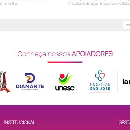
or à pátria
vínculos e divulgar iniciativas voltad
comunidade
s (SI)
Pri
Conheça nossos
APOIADORES
M)
INSTITUCIONAL
GEST