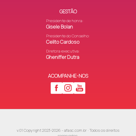
Anita Garibaldi
Unidas Venceremos (SI)
GESTÃO
Amor Perfeito (CC)
Presidente de honra:
Argentina
Gisele Bolan
Argentina II (CC)
Presidente do Conselho:
Celito Cardoso
Brasília
Brasília
Diretora executiva:
Gheniffer Dutra
Boa Vista
Boa Vista (CC)
ACOMPANHE-NOS
Capão Bonito
Flor do Campo (SI)
Ceará
Belas Artes
As carinhosas (Igreja Bet
Unidos em Cristo (Asse
Centro
Fênix
v.01 Copyright 2023-2026 - afasc.com.br · Todos os direitos
reservados.