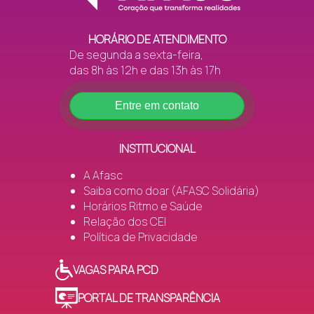
das 8h às 12h e das 13h às 17h
Telefone:
(48) 3445-8950
HORÁRIO DE ATENDIMENTO
WhatsApp:
(48) 99651-0611
De segunda a sexta-feira,
das 8h às 12h e das 13h às 17h
Entre em contato
Coordenadora:
Juliane Manganelli Pinto Colonetti
INSTITUCIONAL
O Clube de Mães é um espaço de cuidado, convivência e
A Afasc
transformação, reforçando o compromisso da Afasc
Saiba como doar (AFASC Solidária)
com as mulheres e com a comunidade.
Horários Ritmo e Saúde
Relação dos CEI
Política de Privacidade
Bairros
Grupos
VAGAS PARA PCD
Ana Maria
Ana Maria (CC)
PORTAL DE TRANSPARÊNCIA