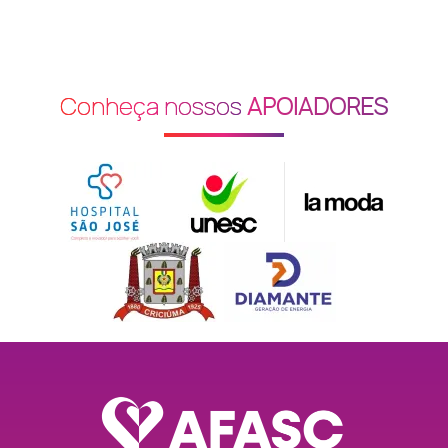
artesanato, criatividade e fortalecimento pessoal, como
pintura em tela e tecido, mosaico, trabalhos em MDF,
vidro e gesso.
Conheça nossos
APOIADORES
Como participar
Podem participar mulheres acima de 18 anos, conforme
critérios do Serviço de Convivência e Fortalecimento de
Vínculos (SCFV). As interessadas em participar das
atividades devem procurar o grupo do seu bairro e
apresentar cópias dos seguintes documentos:
Identidade (RG), CPF e comprovante de residência. Nas
oficinas realizadas no Parque das Nações, a participação
também é aberta a homens com idade acima de 18 anos.
Atendimento e contato
Horário de funcionamento:
de segunda a sexta-feira,