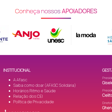
s (SI)
Conheça nossos
APOIADORES
INSTITUCIONAL
GEST
Presid
A Afasc
Gisel
Saiba como doar (AFASC Solidária)
Horários Ritmo e Saúde
Presid
Celi
Relação dos CEI
Política de Privacidade
M)
Direto
Gheni