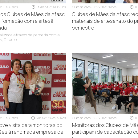
V 18 a 59 anos
09/04/2024 às 13:11hs
Clube de Mães - SCFV 18 a 59 anos
0
dos Clubes de Mães da Afasc
Clubes de Mães da Afasc r
 formação com a artesã
materiais de artesanato do p
nda
semestre
ealizada através de parceria com a
s, Círculo
SI)
V 18 a 59 anos
20/02/2024 às 15:14hs
Clube de Mães - SCFV 18 a 59 anos
0
ve visita para monitoras do
Monitoras dos Clubes de Mã
ães à renomada empresa de
participam de capacitação c