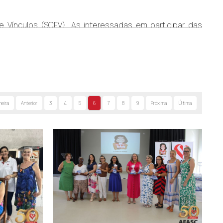
e Vínculos (SCFV). As interessadas em participar das
(RG), CPF e comprovante de residência. Nas oficinas
meira
Anterior
3
4
5
6
7
8
9
Próxima
Última
s mulheres e com a comunidade.