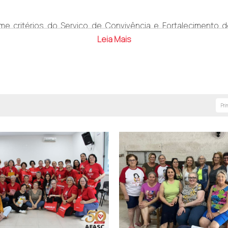
e critérios do Serviço de Convivência e Fortalecimento d
apresentar cópias dos seguintes documentos: Identidade 
Leia Mais
ém é aberta a homens com idade acima de 18 anos.
s 8h às 12h e das 13h às 17h
Pri
 e transformação, reforçando o compromisso da Afasc com a