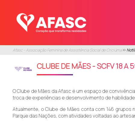
Afasc - Associação Feminina de Assistência Social de Criciúma
Notí
CLUBE DE MÃES - SCFV 18 A 
O Clube de Mães da Afasc é um espaço de convivência, 
troca de experiências e desenvolvimento de habilidade
Atualmente, o Clube de Mães conta com 146 grupos nos
Parque das Nações, com atividades voltadas ao artesana