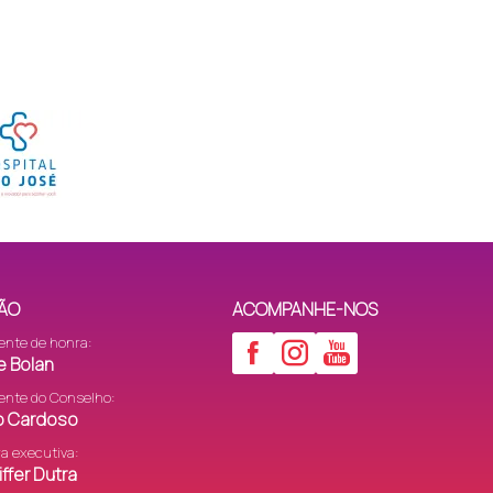
ÃO
ACOMPANHE-NOS
ente de honra:
e Bolan
ente do Conselho:
to Cardoso
ra executiva:
ffer Dutra