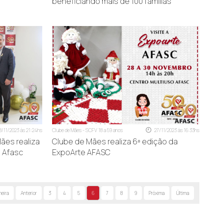
beneficiando mais de 100 famílias
8/11/2023 às 21:24hs
Clube de Mães - SCFV 18 a 59 anos
27/11/2023 às 16:33hs
ães realiza
Clube de Mães realiza 6º edição da
 Afasc
ExpoArte AFASC
meira
Anterior
3
4
5
6
7
8
9
Próxima
Última