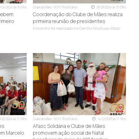
5/04/2024 às 16:51hs
Clube de Mães - SCFV 18 a 59 anos
26/03/2024 às 15:03hs
ecebem
Coordenação do Clube de Mães realiza
rimeiro
primeira reunião de presidentes
Encontro foi realizado no Centro Multiuso Afasc
8/02/2024 às 17:00hs
Clube de Mães - SCFV 18 a 59 anos
14/12/2023 às 17:15hs
es
Afasc Solidária e Clube de Mães
om Marcelo
promovem ação social de Natal