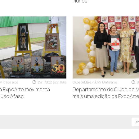
Nunes
 Betel)
ssembleia de Deus)
al São José - SI)
o)
V 18 a 59 anos
29/11/2023 às 21:09hs
Clube de Mães - SCFV 18 a 59 anos
2
a ExpoArte movimenta
Departamento de Clube de M
iuso Afasc
mais uma edição da ExpoArte
 (SC)
Pri