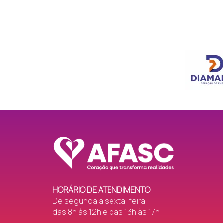
Dagostim
Nossa Sr.ª dos Campo
Demboski
Demboski (SC)
HG
Linhas e Fios (SI)
Imperatriz IQ
Mãos Amigas (SI)
Jardim Angélica (SI)
Jardim Angélica
Palmeirinhas
Jardim Esteves
Flor do Campo
HORÁRIO DE ATENDIMENTO
De segunda a sexta-feira,
Jardim Maristela
Flores de Acácia (A
das 8h às 12h e das 13h às 17h