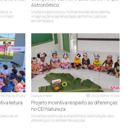
Astronômico
(48) 99965-9563
tica, a
Visita proporcionou momentos de descoberta,
m o meio
imaginação e aprendizado de forma lúdica e
encantadora
(48) 99965-4581
(48) 98863-6579
(48) 99965-4086
0
(48) 98843-4873
(48) 98802-6301
(48) 99965-7013
(48) 98842-4332
/05/2026 às 13:44hs
Educação Infantil
25/05/2026 às 13:24hs
(48) 99965-6470
iva leitura
Projeto incentiva respeito às diferenças
no CEI Natureza
(48) 99965-8508
údico ao ar
Iniciativa estimula autoestima e valorização das
diferenças no ambiente escolar
(48) 99965-1379