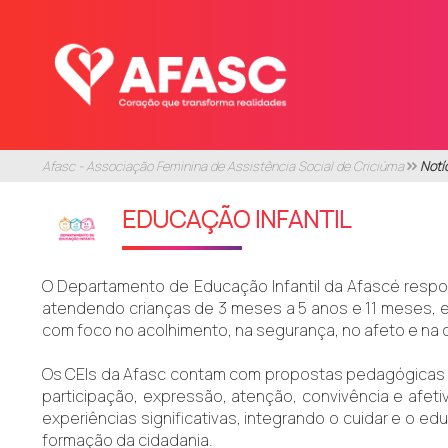
Afasc - Associação Feminina de Assistência Social de Criciúma
Notí
EDUCAÇÃO INFANTIL
O Departamento de Educação Infantil da Afascé respon
atendendo crianças de 3 meses a 5 anos e 11 meses, e
com foco no acolhimento, na segurança, no afeto e na 
Os CEIs da Afasc contam com propostas pedagógicas qu
participação, expressão, atenção, convivência e afet
experiências significativas, integrando o cuidar e o e
formação da cidadania.