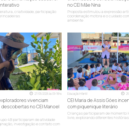
interativo
no CEI Mãe Nina
R: Imigrante Biléssimo S/N°, B: Pinheirinho, CEP: 88805-075
teratura, criatividade, participação
Proposta estimulou a expressão artís
 brincadeiras
coordenação motora e o cuidado co
ambiente
R: Otávio Fontana S/N°, B: São Simão, CEP: 88811-460
R: Santarém n° 65, B: Operária Nova, CEP: 88809-010
R: Manoel João Machado S/N°, B: Metropol, CEP: 88819-000
R: Valentim Pizzetti S/Nº, B Nossa Senhora da Salete, CEP: 88815-50
R: Felipe Serafim da Silva n° 368, B: HG, CEP: 88812-365
R: Imigrante José Colombo S/N°, B: Rio Maina, CEP: 88818-450
R: Rod. Alexandre Belolli nº 20, B: Primeira Linha, CEP: 88816-500
27/05/2026 às 09:16hs
Educação Infantil
25
R: Pernambuco S/N°, B: Próspera, CEP: 88813-035
xploradores vivenciam
CEI Maria de Assis Góes incent
e descobertas no CEI Manoel
com piquenique literário
R: Caetano Ronchi S/Nº, B: Laranjinha, CEP: 88818-680
Crianças participaram de momento l
livre, explorando diferentes histórias
R: Afonso Pena S/N°, B: São Luiz, CEP: 88803-210
upo 4B participaram de atividade
ginação, investigação e contato com