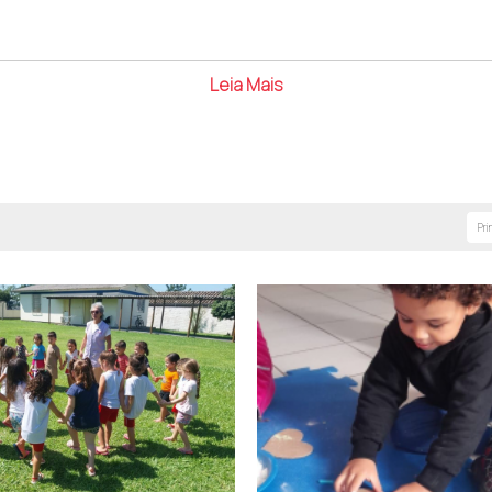
Leia Mais
ou responsáveis legais podem realizar a pré-matrícula por m
 conforme a disponibilidade. Também é possível procurar di
oníveis na tabela abaixo.
Pri
26_afasc.pdf
s 8h às 12h e das 13h às 17h