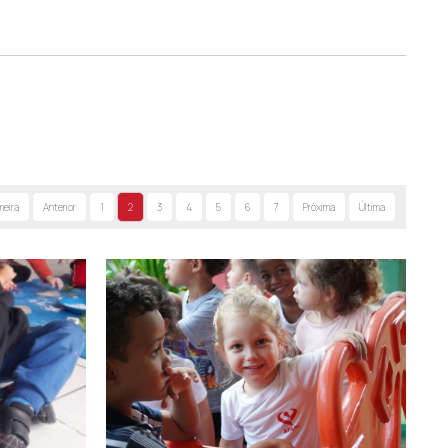
eio do site
criciuma.sc.gov.br/pre-matricula
e aguardar a
retamente o CEI mais próximo para esclarecimentos, das
meira
Anterior
1
2
3
4
5
6
7
Próxima
Última