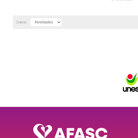
17
CEI AFASC Maria José Nunes Pires Castelan
18
CEI AFASC Mãe Nina
Ordenar:
19
CEI AFASC Moradas da Colina
20
CEI AFASC Morro Estevão
21
CEI AFASC Mundo Encantado
22
CEI AFASC Natureza
23
CEI AFASC Nova Esperança
24
CEI AFASC Padre Paulo Petruzzellis
25
CEI AFASC Pequeno Mundo
26
CEI AFASC Pequeno Polegar
27
CEI AFASC Pingo de Gente
28
CEI AFASC Professor Lapagesse