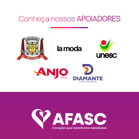
Pedro Zanivan
Flor do Campo (CC)
Conheça nossos
APOIADORES
Cruz Vermelha (Sede)
Pinheirinho
Nossa Srª da Graça (SCA
Primeira Linha
Alegria (SI)
Amizade (Centro Social U
Próspera
Rosa Dourada (Sala Nova
Quarta Linha
Raízes (SI)
Renascer
Primavera (CRAS)
Rio Maina
Santa Monica (SI)