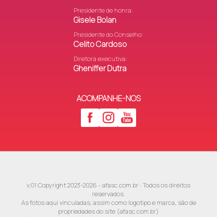
Raio de Sol (CC)
Presidente de honra:
Gisele Bolan
São Marcos
Felicidade é viver (SI)
Presidente do Conselho:
Celito Cardoso
Diretora executiva:
São Simão
Felicidade (CC)
Gheniffer Dutra
Tereza Cristina
Unidos da Paz (CRAS)
ACOMPANHE-NOS
Vila Doro
Luz do Sol
Vila Francesa
Beija Flor (CC)
Vila Maccarine
Cantar é viver (CC)
v.01 Copyright 2023-2026 - afasc.com.br · Todos os direitos
reservados.
As fotos aqui vinculadas, assim como logotipo e marca, são de
Vila Manaus
Vida e Esperança (Sala c
propriedades do site (afasc.com.br)