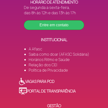
HORÁRIO DE ATENDIMENTO
Santa Augusta
Raízes (CC)
De segunda a sexta-feira,
das 8h às 12h e das 13h às 17h
Santa Bárbara
Realce (SI)
Entre em contato
Santa Izabel
Alegria de Viver (CC)
INSTITUCIONAL
Santa Luzia
Rosa Vermelha (CC)
A Afasc
Saiba como doar (AFASC Solidária)
Horários Ritmo e Saúde
Santo Antônio
Estrela do Oriente
Relação dos CEI
Política de Privacidade
São Defende
Estrela Guia (CC)
VAGAS PARA PCD
São Francisco
Unidos do São Francisco 
PORTAL DE TRANSPARÊNCIA
Alegria de Viver (SI)
GESTÃO
São Luiz