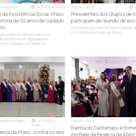
de experiências, reforçando o compromisso da Afasc com o e
V 18 a 59 anos
05/12/2025 às 14:02hs
Grupo 60+ - SCFVI
2
l da Assistência Social: Afasc
Presidentes dos Grupos de 
jetória de 52 anos de cuidado
participam de reunião de en
nto
Encontro ocorreu na manhã desta ter
no Centro Multiuso da Afasc
em todas as faixas etárias e
ão de promover dignidade e
a comunidade criciumense
sc)
c)
a da Terceira Idade -
03/10/2025 às
Grupo 60+ - SCFVI
0
16:59hs
Rainha do Centenário é ho
leza da Afasc: confira os reis
em Baile da Realeza da Afasc