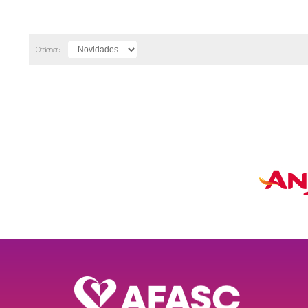
Michel
Estrela Dalva (SI)
Ordenar:
Mina Brasil
Arco Íris (SI)
Alecrim Dourado (CC)
Mina do Mato
Girassol (CC)
Mina do Toco
Maria de Nazaré (SI)
Mina União
Luz e Vida (CC)
Mineira Nova
Amizade (CC)
Mineira Velha
Nossa Srª de Fátima (