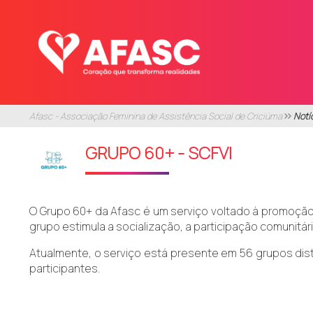
Afasc - Associação Feminina de Assistência Social de Criciúma
Notí
GRUPO 60+ - SCFVI
O Grupo 60+ da Afasc é um serviço voltado à promoção d
grupo estimula a socialização, a participação comunitár
Atualmente, o serviço está presente em 56 grupos dist
participantes.