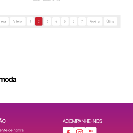
meira
Anterior
1
2
3
4
5
6
7
Próxima
Última
ÃO
ACOMPANHE-NOS
ente de honra: