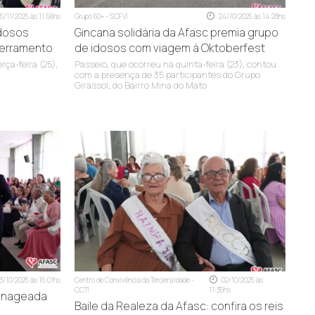
nvelhecimento ativo, a dignidade e a qualidade de vida
5/11/2025 às 11:56hs
Grupo 60+ - SCFVI
24/10/2025 às 14:28hs
Idosos
Gincana solidária da Afasc premia grupo
cerramento
de idosos com viagem à Oktoberfest
ça-feira (25),
Passeio, que ocorreu na quinta-feira (23), contou
com a presença de 35 participantes do Grupo
Girassol, do Bairro Mina do Mato
3/10/2025 às 16:01hs
Centro de Convivência da Terceira Idade -
02/10/2025 às
CCTI
11:35hs
menageada
Baile da Realeza da Afasc: confira os reis