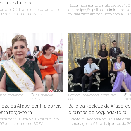
esta sexta-feira
Reconhecimento em alusão aos 100
orre no CCTI até o dia 7 de outubro,
emancipação político-administrativa
7 participantes do SCFVI
foi realizado em conjunto com a FCC
a)
Administração Municipal
a da Terceira Idade -
30/09/2025 às
Centro de Convivência da Terceira Idade -
3
16:35hs
CCTI
09:06
ético)
leza da Afasc: confira os reis
Baile da Realeza da Afasc: con
esta terça-feira
e rainhas de segunda-feira
orre no CCTI até o dia 7 de outubro,
Evento, que ocorre no CCTI até o dia
7 participantes do SCFVI
homenageará 97 participantes do S