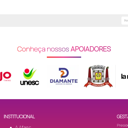
Pri
Conheça nossos
APOIADORES
CC)
INSTITUCIONAL
GEST
Presid
A Afasc