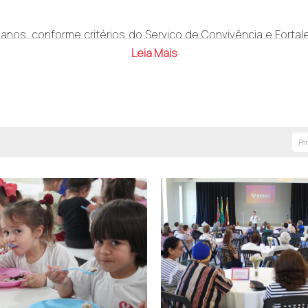
nos, conforme critérios do Serviço de Convivência e Forta
pias dos seguintes documentos: CPF e comprovante de residê
Leia Mais
s 13h às 17h
Pri