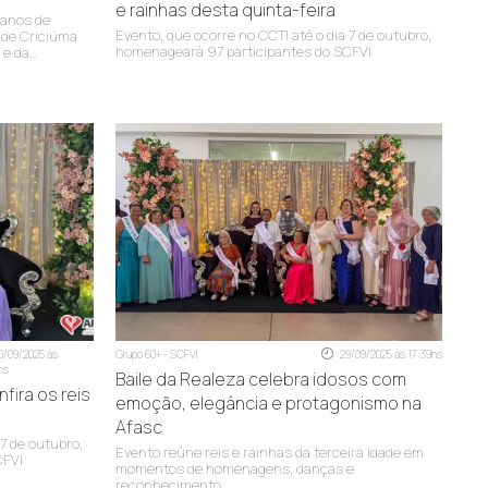
e rainhas desta quinta-feira
 anos de
Evento, que ocorre no CCTI até o dia 7 de outubro,
 de Criciúma
homenageará 97 participantes do SCFVI
 e da
0/09/2025 às
Grupo 60+ - SCFVI
29/09/2025 às 17:39hs
hs
Baile da Realeza celebra idosos com
fira os reis
emoção, elegância e protagonismo na
Afasc
 7 de outubro,
Evento reúne reis e rainhas da terceira idade em
CFVI
momentos de homenagens, danças e
reconhecimento