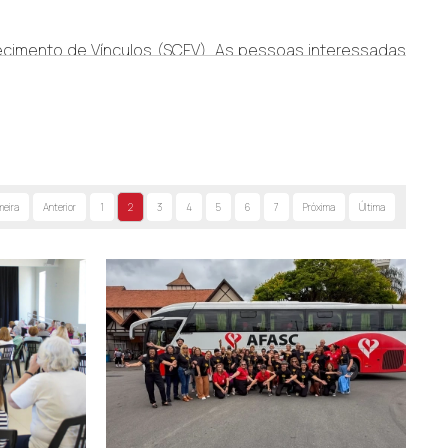
lecimento de Vínculos (SCFV). As pessoas interessadas
ncia.
meira
Anterior
1
2
3
4
5
6
7
Próxima
Última