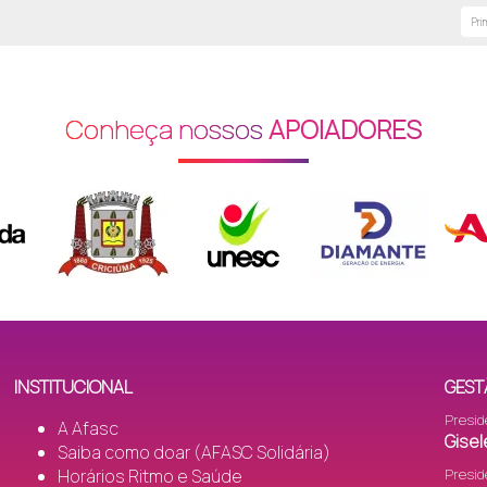
Pri
Conheça nossos
APOIADORES
INSTITUCIONAL
GEST
Presid
A Afasc
Gisel
Saiba como doar (AFASC Solidária)
Horários Ritmo e Saúde
Presid