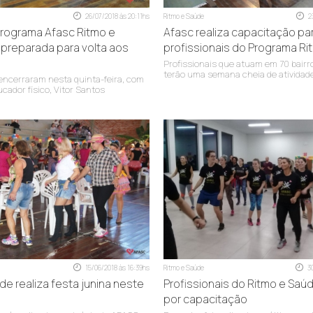
26/07/2018 às 20:11hs
Ritmo e Saúde
2
Programa Afasc Ritmo e
Afasc realiza capacitação pa
preparada para volta aos
profissionais do Programa R
Profissionais que atuam em 70 bairr
9h30 às 20h30
terão uma semana cheia de atividad
encerraram nesta quinta-feira, com
30 às 20h30
ucador físico, Vitor Santos
9h15 às 20h15
 às 20h30
0 às 20h30
30 às 20h30
9h30 às 20h30
30 às 20h30
15/06/2018 às 16:39hs
Ritmo e Saúde
3
de realiza festa junina neste
Profissionais do Ritmo e Sa
efone
(48) 3445-8950
ou pelo e-mail
ritmoesaude@afasc.com
por capacitação