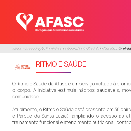
Afasc - Associação Feminina de Assistência Social de Criciúma
Notí
RITMO E SAÚDE
O Ritmo e Saúde da Afasc é um serviço voltado à promo
o corpo. A iniciativa estimula hábitos saudáveis, 
comunidade.
Atualmente, o Ritmo e Saúde está presente em 30 bairr
e Parque da Santa Luzia), ampliando o acesso às ati
treinamento funcional e atendimento nutricional, contrib