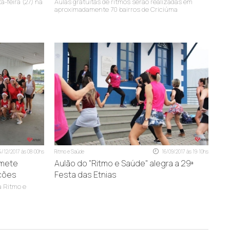
a-feira (27) na
Aulas gratuitas de ritmos serão realizadas em
aproximadamente 70 bairros de Criciúma
4/12/2017 às 08:00hs
Ritmo e Saúde
16/09/2017 às 19:10hs
omete
Aulão do "Ritmo e Saúde" alegra a 29ª
ções
Festa das Etnias
a Ritmo e