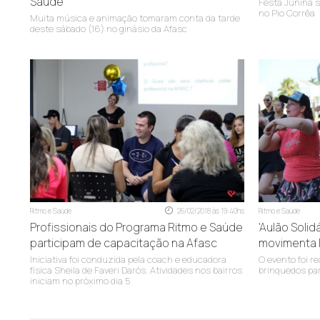
Saúde
Festa Junina s
no Pio Corrêa
Muita música e animação tomaram conta da tarde
deste sábado (16) no ginásio da Afasc
Ritmo e Saúde
26/02/2018 às 19:40hs
Ritmo e Saúde
Profissionais do Programa Ritmo e Saúde
'Aulão Solid
participam de capacitação na Afasc
movimenta 
Iniciativa foi conduzida pela coach e educadora
O evento foi r
física Sheila de Faveri Darós. Atividades nos bairros
brinquedos pa
iniciam no próximo dia 5