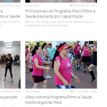
3/07/2018 às 21:02hs
Ritmo e Saúde
20/07/2018 às 14:42hs
ra
Profissionais do Programa Afasc Ritmo e
itmo e Saúde
Saúde passarão por capacitação
os de Criciúma
Bairros não terão aula na próxima semana para a
es
preparação dos colaboradores
0/04/2018 às 10:08hs
Ritmo e Saúde
02/03/2018 às 16:38hs
úde passam
Afasc retoma Programa Ritmo e Saúde
.br
nesta segunda-feira