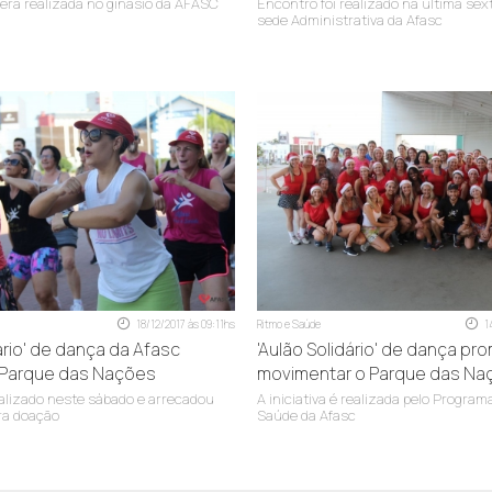
erá realizada no ginásio da AFASC
Encontro foi realizado na última sext
sede Administrativa da Afasc
18/12/2017 às 09:11hs
Ritmo e Saúde
1
ário' de dança da Afasc
'Aulão Solidário' de dança pr
Parque das Nações
movimentar o Parque das Na
ealizado neste sábado e arrecadou
A iniciativa é realizada pelo Program
ra doação
Saúde da Afasc