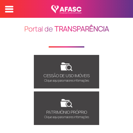
Portal de
TRANSPARÊNCIA
Portal de Transparência
INVENTARIO DE BENS
CESSÃO DE USO IMÓVEIS
Clique aqui para maiores informações
PATRIMÔNIO PRÓPRIO
Clique aqui para maiores informações