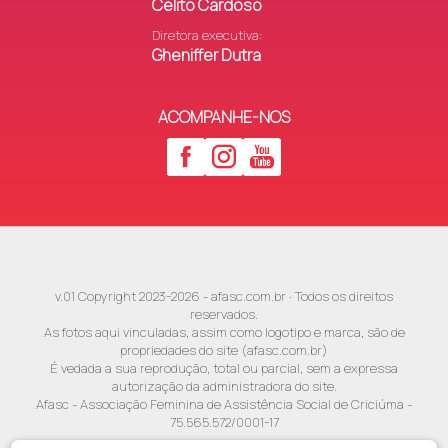
Celito Cardoso
Diretora executiva:
Gheniffer Dutra
ACOMPANHE-NOS
v.01 Copyright 2023-2026 - afasc.com.br · Todos os direitos
reservados.
As fotos aqui vinculadas, assim como logotipo e marca, são de
propriedades do site (afasc.com.br)
É vedada a sua reprodução, total ou parcial, sem a expressa
autorização da administradora do site.
Afasc - Associação Feminina de Assistência Social de Criciúma -
75.565.572/0001-17