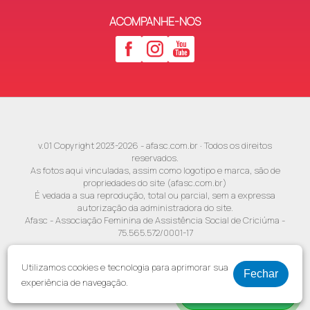
ACOMPANHE-NOS
v.01 Copyright 2023-2026 - afasc.com.br · Todos os direitos
reservados.
As fotos aqui vinculadas, assim como logotipo e marca, são de
propriedades do site (afasc.com.br)
É vedada a sua reprodução, total ou parcial, sem a expressa
autorização da administradora do site.
Afasc - Associação Feminina de Assistência Social de Criciúma -
75.565.572/0001-17
Desenvolvimento:
Utilizamos cookies e tecnologia para aprimorar sua
Fechar
experiência de navegação.
Entre em contato