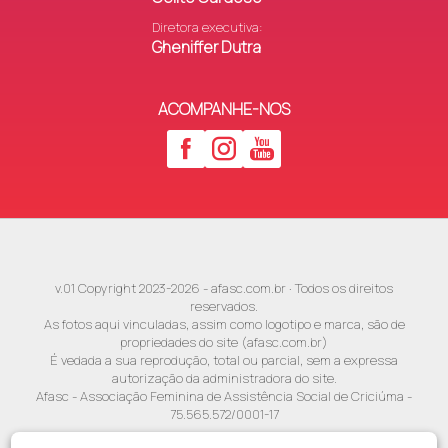
Diretora executiva:
Gheniffer Dutra
ACOMPANHE-NOS
v.01 Copyright 2023-2026 - afasc.com.br · Todos os direitos
reservados.
As fotos aqui vinculadas, assim como logotipo e marca, são de
propriedades do site (afasc.com.br)
É vedada a sua reprodução, total ou parcial, sem a expressa
autorização da administradora do site.
Afasc - Associação Feminina de Assistência Social de Criciúma -
75.565.572/0001-17