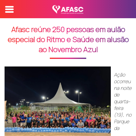
Afasc reúne 250 pessoas em aulão
especial do Ritmo e Saúde em alusão
ao Novembro Azul
Ação
ocorreu
na noite
de
quarta-
feira
(19), no
Parque
da