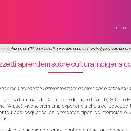
Início
cias
Alunos do CEI Lino Pizzetti aprendem sobre cultura indígena com constr
izzetti aprendem sobre cultura indígena 
ade lúdica apresentou diferentes tipos de moradias e estimulou 
anças da turma 4D do Centro de Educação Infantil (CEI) Lino P
úma (Afasc), vivenciaram uma experiência cheia de descober
entou aos pequenos os diferentes tipos de moradias exi
nas.
no início, a curiosidade tomou conta da turma, que começou