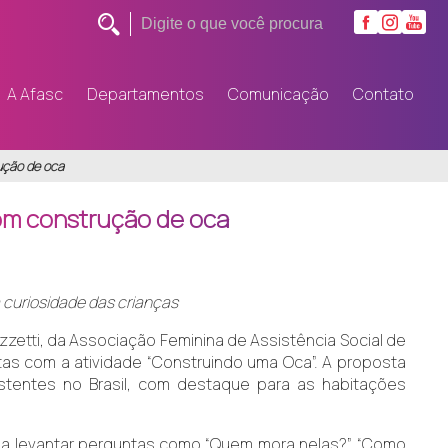
A Afasc
Departamentos
Comunicação
Contato
ução de oca
com construção de oca
a curiosidade das crianças
izzetti, da Associação Feminina de Assistência Social de
tas com a atividade “Construindo uma Oca”. A proposta
stentes no Brasil, com destaque para as habitações
 a levantar perguntas como “Quem mora nelas?”, “Como