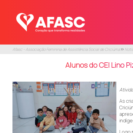
Afasc - Associação Feminina de Assistência Social de Criciúma
Notí
Alunos do CEI Lino P
Ativid
As cri
Crici
apres
indíge
Logo 