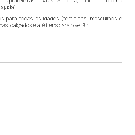
s prateleiras da Afasc Solidária, contribuem com a
ajuda”.
s para todas as idades (femininos, masculinos e
mas, calçados e até itens para o verão.