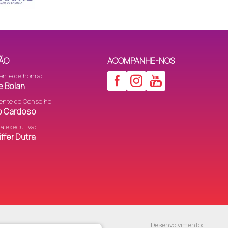
ÃO
ACOMPANHE-NOS
ente de honra:
e Bolan
ente do Conselho:
to Cardoso
ra executiva:
ffer Dutra
Desenvolvimento: