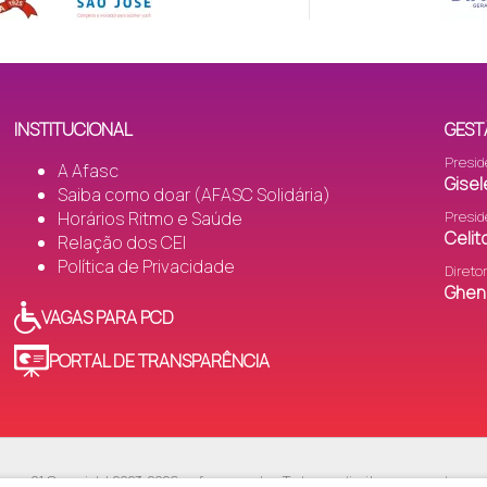
INSTITUCIONAL
GEST
Presid
A Afasc
Gisel
Saiba como doar (AFASC Solidária)
Horários Ritmo e Saúde
Presid
Celi
Relação dos CEI
Política de Privacidade
Direto
Gheni
VAGAS PARA PCD
PORTAL DE TRANSPARÊNCIA
v.01 Copyright 2023-2026 - afasc.com.br · Todos os direitos reservados.