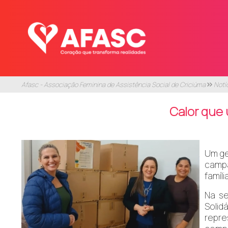
Afasc - Associação Feminina de Assistência Social de Criciúma
Notí
Calor que 
Um ge
campa
famíli
Na se
Solidá
repre