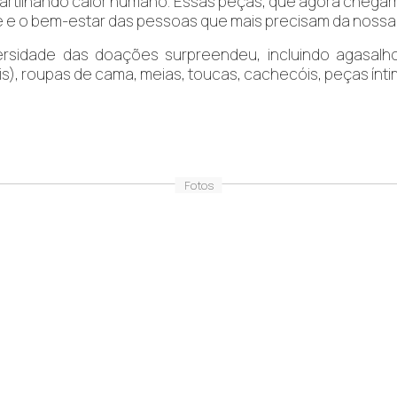
rtilhando calor humano. Essas peças, que agora chegam à
 e o bem-estar das pessoas que mais precisam da nossa 
ersidade das doações surpreendeu, incluindo agasalho
tis), roupas de cama, meias, toucas, cachecóis, peças ínti
Fotos