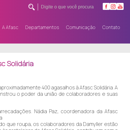
A Afasc
Departamentos
Comunicação
Contato
c Solidária
aproximadamente 400 agasalhos à Afasc Solidária. A
nstrou o poder da união de colaboradores e suas
arrecadações. Nádia Paz, coordenadora da Afasc
da
do que roupa, os colaboradores da Damyller estão