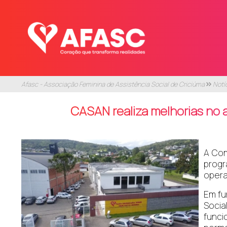
Afasc - Associação Feminina de Assistência Social de Criciúma
Notí
CASAN realiza melhorias no 
A Com
progr
opera
Em fu
Soci
funci