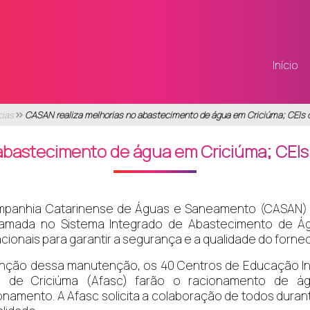
Início
cias
CASAN realiza melhorias no abastecimento de água em Criciúma; CEIs 
abastecimento de água em Criciúma; CEIs
panhia Catarinense de Águas e Saneamento (CASAN) es
amada no Sistema Integrado de Abastecimento de Águ
cionais para garantir a segurança e a qualidade do forne
nção dessa manutenção, os 40 Centros de Educação Infa
al de Criciúma (Afasc) farão o racionamento de á
onamento. A Afasc solicita a colaboração de todos duran