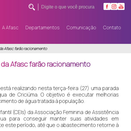
A Afasc
Departamentos
Comunicação
Contato
da Afasc farão racionamento
 da Afasc farão racionamento
tá realizando nesta terça-feira (27) uma parada
a de Criciúma. O objetivo é executar melhorias
cimento de água tratada à população.
ntil (CEIs) da Associação Feminina de Assistência
gua para conseguir manter suas atividades em
te este período, até que o abastecimento retorne à