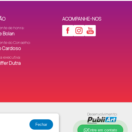
ÃO
ACOMPANHE-NOS
ente de honra:
e Bolan
ente do Conselho:
to Cardoso
ra executiva:
ffer Dutra
Desenvolvimento:
asc.com.br)
ra do site.
Fechar
1-17
Entre em contato