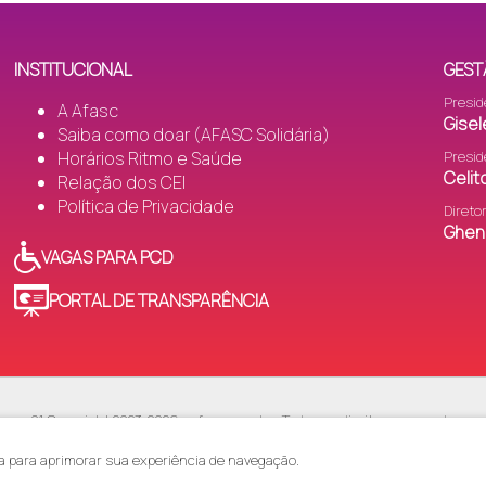
INSTITUCIONAL
GEST
Presid
A Afasc
Gisel
Saiba como doar (AFASC Solidária)
Horários Ritmo e Saúde
Presid
Celi
Relação dos CEI
Política de Privacidade
Direto
Gheni
VAGAS PARA PCD
PORTAL DE TRANSPARÊNCIA
v.01 Copyright 2023-2026 - afasc.com.br · Todos os direitos reservados.
qui vinculadas, assim como logotipo e marca, são de propriedades do site (af
 sua reprodução, total ou parcial, sem a expressa autorização da administrado
a para aprimorar sua experiência de navegação.
sc - Associação Feminina de Assistência Social de Criciúma - 75.565.572/000