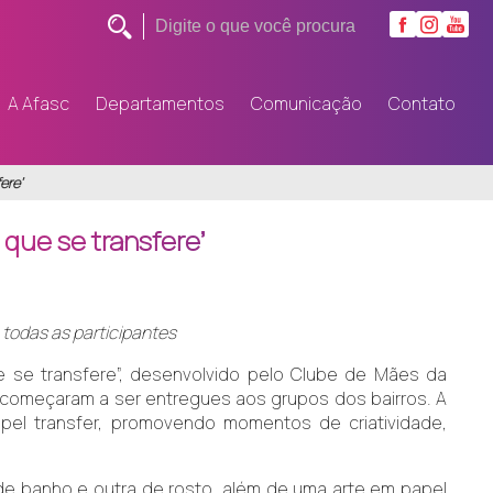
A Afasc
Departamentos
Comunicação
Contato
ere’
 que se transfere’
 todas as participantes
e se transfere”, desenvolvido pelo Clube de Mães da
á começaram a ser entregues aos grupos dos bairros. A
papel transfer, promovendo momentos de criatividade,
de banho e outra de rosto, além de uma arte em papel