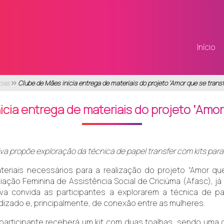
Início
cias
Clube de Mães inicia entrega de materiais do projeto ‘Amor que se transf
cia entrega de materiais do projeto ‘Amor
tiva propõe exploração da técnica de papel transfer com kits para
teriais necessários para a realização do projeto “Amor qu
iação Feminina de Assistência Social de Criciúma (Afasc), j
ativa convida as participantes a explorarem a técnica de 
izado e, principalmente, de conexão entre as mulheres.
participante receberá um kit com duas toalhas, sendo uma 