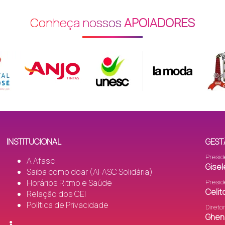
Conheça nossos
APOIADORES
INSTITUCIONAL
GEST
Presid
A Afasc
Gisel
Saiba como doar (AFASC Solidária)
Horários Ritmo e Saúde
Presid
Celi
Relação dos CEI
Política de Privacidade
Direto
Gheni