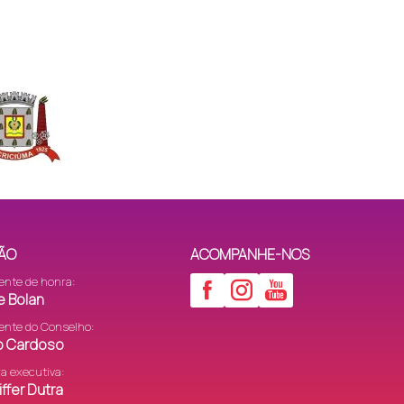
ÃO
ACOMPANHE-NOS
ente de honra:
e Bolan
ente do Conselho:
to Cardoso
ra executiva:
ffer Dutra