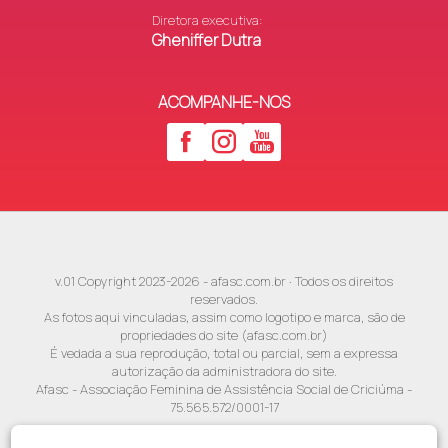
Diretora executiva:
Gheniffer Dutra
ACOMPANHE-NOS
v.01 Copyright 2023-2026 - afasc.com.br · Todos os direitos
reservados.
As fotos aqui vinculadas, assim como logotipo e marca, são de
propriedades do site (afasc.com.br)
É vedada a sua reprodução, total ou parcial, sem a expressa
autorização da administradora do site.
Afasc - Associação Feminina de Assistência Social de Criciúma -
75.565.572/0001-17