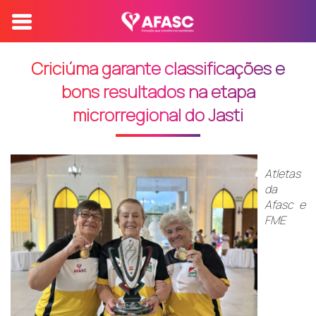
Criciúma garante classificações e
bons resultados na etapa
microrregional do Jasti
Atletas
da
Afasc e
FME