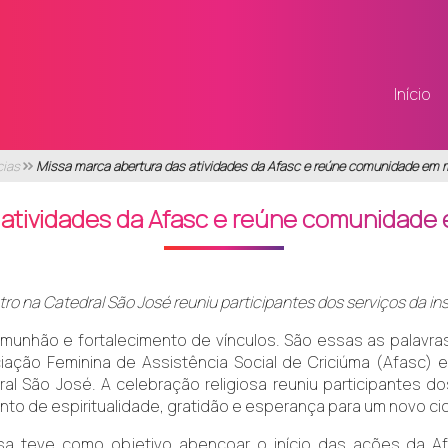
Início
cias
Missa marca abertura das atividades da Afasc e reúne comunidade em 
 atividades da Afasc e reúne comunidade
ro na Catedral São José reuniu participantes dos serviços da ins
omunhão e fortalecimento de vínculos. São essas as palavra
iação Feminina de Assistência Social de Criciúma (Afasc) em
al São José. A celebração religiosa reuniu participantes d
o de espiritualidade, gratidão e esperança para um novo cic
sa teve como objetivo abençoar o início das ações da A