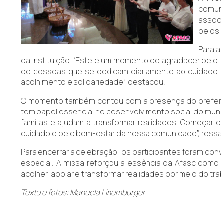
comun
assoc
pelos
Para 
da instituição. “Este é um momento de agradecer pelo t
de pessoas que se dedicam diariamente ao cuidado co
acolhimento e solidariedade”, destacou.
O momento também contou com a presença do prefeito de
tem papel essencial no desenvolvimento social do municí
famílias e ajudam a transformar realidades. Começa
cuidado e pelo bem-estar da nossa comunidade”, ressal
Para encerrar a celebração, os participantes foram c
especial. A missa reforçou a essência da Afasc como 
acolher, apoiar e transformar realidades por meio do t
Texto e fotos: Manuela Linemburger