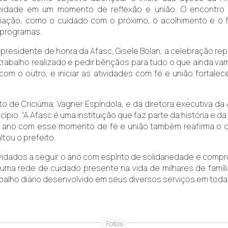
idade em um momento de reflexão e união. O encontro t
iação, como o cuidado com o próximo, o acolhimento e o 
 programas.
a presidente de honra da Afasc, Gisele Bolan, a celebração 
rabalho realizado e pedir bênçãos para tudo o que ainda vam
m o outro, e iniciar as atividades com fé e união fortalec
 Criciúma, Vagner Espíndola, e da diretora executiva da Af
pio. “A Afasc é uma instituição que faz parte da história e 
r o ano com esse momento de fé e união também reafirma o 
tou o prefeito.
onvidados a seguir o ano com espírito de solidariedade e co
uma rede de cuidado presente na vida de milhares de famíli
rabalho diário desenvolvido em seus diversos serviços em toda
Fotos