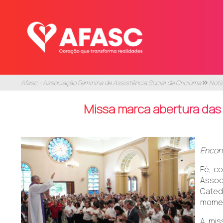
Afasc - Associação Feminina de Assistência Social de Criciúma
Notí
Missa marca abertura das
Encont
Fé, c
Assoc
Catedr
moment
A mis