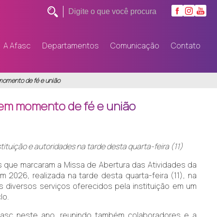
A Afasc
Departamentos
Comunicação
Contato
momento de fé e união
 em momento de fé e união
tituição e autoridades na tarde desta quarta-feira (11)
s que marcaram a Missa de Abertura das Atividades da
 2026, realizada na tarde desta quarta-feira (11), na
os diversos serviços oferecidos pela instituição em um
lo.
fasc neste ano, reunindo também colaboradores e a