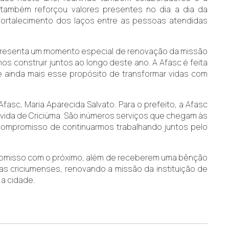
ambém reforçou valores presentes no dia a dia da
fortalecimento dos laços entre as pessoas atendidas
representa um momento especial de renovação da missão
os construir juntos ao longo deste ano. A Afasc é feita
e ainda mais esse propósito de transformar vidas com
asc, Maria Aparecida Salvato. Para o prefeito, a Afasc
da vida de Criciúma. São inúmeros serviços que chegam às
compromisso de continuarmos trabalhando juntos pelo
mpromisso com o próximo, além de receberem uma bênção
as criciumenses, renovando a missão da instituição de
 a cidade.