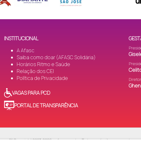
INSTITUCIONAL
GEST
Presid
A Afasc
Gisel
Saiba como doar (AFASC Solidária)
Horários Ritmo e Saúde
Presid
Celi
Relação dos CEI
Política de Privacidade
Direto
Gheni
VAGAS PARA PCD
PORTAL DE TRANSPARÊNCIA
v.01 Copyright 2023-2026 - afasc.com.br · Todos os direitos reservados.