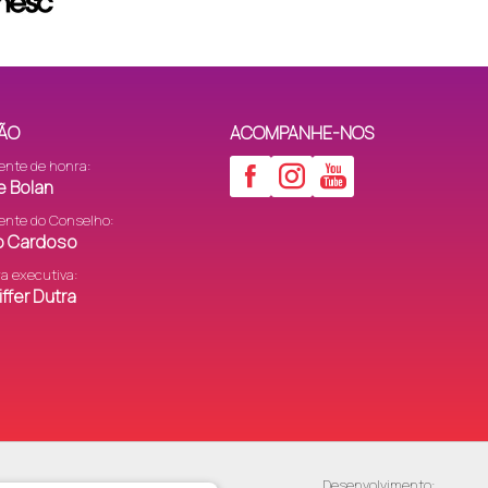
ÃO
ACOMPANHE-NOS
ente de honra:
e Bolan
ente do Conselho:
to Cardoso
ra executiva:
ffer Dutra
Desenvolvimento: