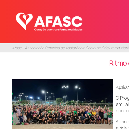
Afasc - Associação Feminina de Assistência Social de Criciúma
Notí
Ritmo 
Ação r
O Prog
em al
aprox
A inic
acide