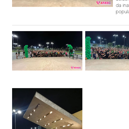
da in
popul