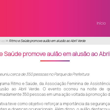
Início
cias
Ritmo e Saúde promove aulão em alusão ao Abril Verde
e Saúde promove aulão em alusão ao Abri
euniu cerca de 350 pessoas no Parque da Prefeitura
rama Ritmo e Saúde, da Associação Feminina de Assistência 
usão ao Abril Verde. O evento ocorreu na noite de qua
imadamente 350 pessoas em uma ação voltada à promoção d
iativa teve como objetivo reforçar a importância da seguranç
ntes e doenças ocupacionais. Além disso, o aulão destacou 