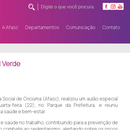
A Afasc
Departamentos
Comunicação
Contato
l Verde
Social de Criciúma (Afasc), realizou um aulão especial
rta-feira (22), no Parque da Prefeitura, e reuniu
a saúde e bem-estar.
a e saúde no trabalho, contribuindo para a prevenção de
o combate ao sedentarismo, alertando sobre os riscos