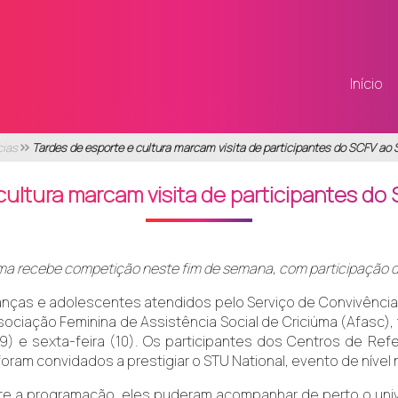
Início
cias
Tardes de esporte e cultura marcam visita de participantes do SCFV ao
cultura marcam visita de participantes do
ma recebe competição neste fim de semana, com participação de
anças e adolescentes atendidos pelo Serviço de Convivência 
ociação Feminina de Assistência Social de Criciúma (Afasc),
(9) e sexta-feira (10). Os participantes dos Centros de Refe
foram convidados a prestigiar o STU National, evento de nível
te a programação, eles puderam acompanhar de perto o univ