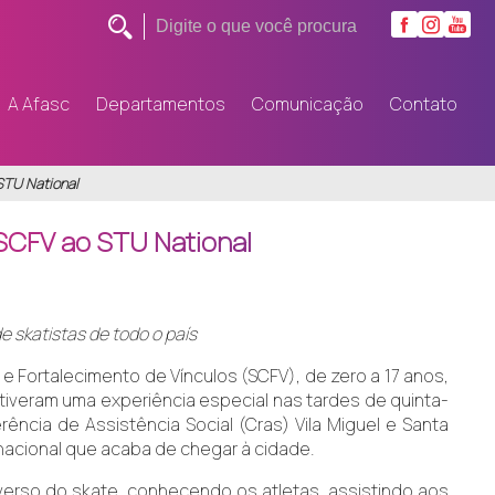
A Afasc
Departamentos
Comunicação
Contato
 STU National
 SCFV ao STU National
 skatistas de todo o país
e Fortalecimento de Vínculos (SCFV), de zero a 17 anos,
 tiveram uma experiência especial nas tardes de quinta-
rência de Assistência Social (Cras) Vila Miguel e Santa
 nacional que acaba de chegar à cidade.
erso do skate, conhecendo os atletas, assistindo aos