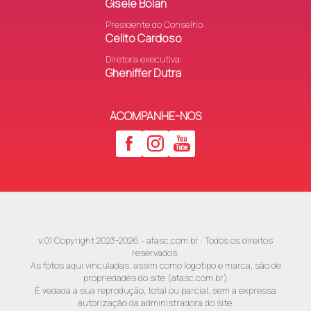
Gisele Bolan
Presidente do Conselho:
Celito Cardoso
Diretora executiva:
Gheniffer Dutra
ACOMPANHE-NOS
v.01 Copyright 2023-2026 - afasc.com.br · Todos os direitos
reservados.
As fotos aqui vinculadas, assim como logotipo e marca, são de
propriedades do site (afasc.com.br)
É vedada a sua reprodução, total ou parcial, sem a expressa
autorização da administradora do site.