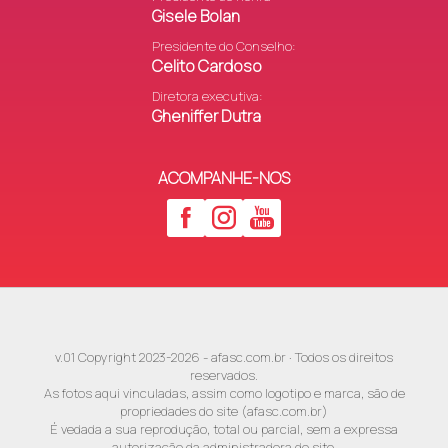
Gisele Bolan
Presidente do Conselho:
Celito Cardoso
Diretora executiva:
Gheniffer Dutra
ACOMPANHE-NOS
v.01 Copyright 2023-2026 - afasc.com.br · Todos os direitos
reservados.
As fotos aqui vinculadas, assim como logotipo e marca, são de
propriedades do site (afasc.com.br)
É vedada a sua reprodução, total ou parcial, sem a expressa
autorização da administradora do site.