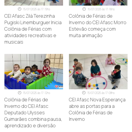
15/07/2025 às 17:19hs
15/07/2025 às 17:16hs
CEI Afasc Zilá Terezinha
Colônia de Férias de
Pugiski Linemburguer Inicia
Inverno do CEI Afasc Morro
Colônia de Férias com
Estevão começa com
atividades recreativas e
muita animação
musicais
15/07/2025 às 17:12hs
15/07/2025 às 17:08hs
Colônia de Férias de
CEI Afasc Nova Esperança
Inverno do CEI Afasc
abre as portas para a
Deputado Ulysses
Colônia de Férias de
Guimarães combina pausa,
Inverno
aprendizado e diversão