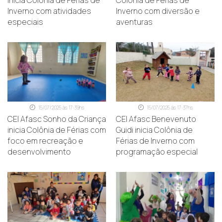
inicia Colônia de Férias de
Colônia de Férias de
Inverno com atividades
Inverno com diversão e
especiais
aventuras
15/07/2025 às 17:39hs
15/07/2025 às 17:37hs
CEI Afasc Sonho da Criança
CEI Afasc Benevenuto
inicia Colônia de Férias com
Guidi inicia Colônia de
foco em recreação e
Férias de Inverno com
desenvolvimento
programação especial