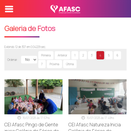
Galeria de Fotos
Exibindo 12 de 307 em 0.04229 sec.
Primeira
Anterior
1
2
3
4
5
6
Ordenar:
7
Próxima
Última
15/07/2025 às 17:57hs
15/07/2025 às 17:49hs
CEI Afasc Pingo de Gente
CEI Afasc Natureza Inicia