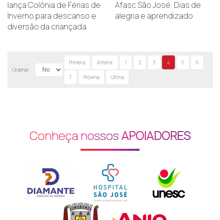
lança Colônia de Férias de
Afasc São José: Dias de
Inverno para descanso e
alegria e aprendizado
diversão da criançada
Primeira
Anterior
1
2
3
4
5
6
Ordenar:
7
Próxima
Última
Conheça nossos
APOIADORES