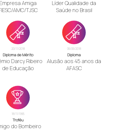
Empresa Amiga
Líder Qualidade da
FIESC/AMC/TJSC
Saúde no Brasil
20/11/2018
06/06/2018
Diploma de Mérito
Diploma
êmio Darcy Ribeiro
Alusão aos 45 anos da
de Educação
AFASC
18/11/1995
Troféu
migo do Bombeiro