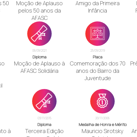
 50
Moção de Aplauso
Amigo da Primeira
C
pelos 50 anos da
Infância
AFASC
06/09/2021
25/09/2019
Diploma
Placa
so
Moção de Aplauso à
Comemoração dos 70
Pr
AFASC Solidária
anos do Bairro da
Juventude
l
03/11/2015
20/11/2006
Diploma
Medalha de Honra e Mérito
nto à
Terceira Edição
Mauricio Sirotsky
A