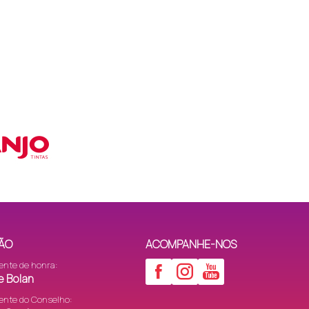
ÃO
ACOMPANHE-NOS
ente de honra:
e Bolan
ente do Conselho: