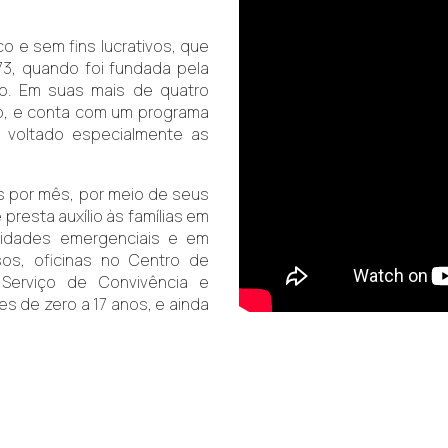
co e sem fins lucrativos, que
3, quando foi fundada pela
to. Em suas mais de quatro
ho, e conta com um programa
l, voltado especialmente as
as por mês, por meio de seus
presta auxílio às famílias em
ssidades emergenciais e em
os, oficinas no Centro de
, Serviço de Convivência e
s de zero a 17 anos, e ainda