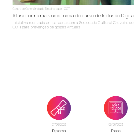
Centro de Convivência da Terceira Idade - CCTI
Afasc forma mais uma turma do curso de Inclusão Digital
Iniciativa realizada em parceria com a Sociedade Cultural Cruzeiro do
CCTI para prevenção de golpes virtuais
07/06/2023
05/06/2023
Diploma
Placa