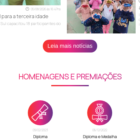
05/08/2026 às 16:47hs
 para a terceira idade
 Sul capacitou 18 participantes do
Leia mais notícias
HOMENAGENS E PREMIAÇÕES
09/02/2023
06/12/2022
Diploma
Diploma e Medalha