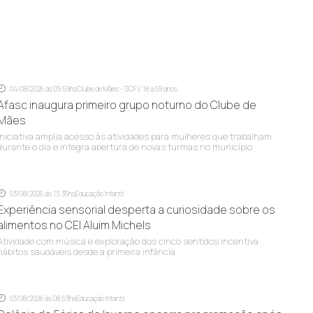
04/08/2026 às 09:59hs
Clube de Mães - SCFV 18 a 59 anos
Afasc inaugura primeiro grupo noturno do Clube de
Mães
Iniciativa amplia acesso às atividades para mulheres que trabalham
durante o dia e integra abertura de novas turmas no município
03/08/2026 às 13:35hs
Educação Infantil
Experiência sensorial desperta a curiosidade sobre os
alimentos no CEI Aluim Michels
Atividade com música e exploração dos cinco sentidos incentiva
hábitos saudáveis desde a primeira infância
03/08/2026 às 08:53hs
Educação Infantil