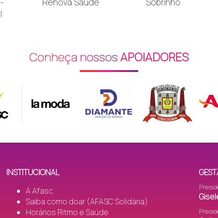
-
Renova Saúde
Sobrinho
l
Conheça nossos
APOIADORES
INSTITUCIONAL
GEST
Presid
A Afasc
Gisel
Saiba como doar (AFASC Solidária)
Horários Ritmo e Saúde
Presid