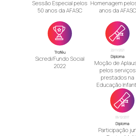
Sessão Especial pelos
Homenagem pelos
50 anos da AFASC
anos da AFAS
22/11/2021
Troféu
Diploma
Sicredi/Fundo Social
Moção de Aplau
2022
pelos serviços
prestados na
Educação Infanti
06/12/2017
Diploma
Participação ju