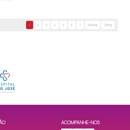
(48) 99937-1959
(48) 99186-7137
0-300
(48) 99139-4619
1
2
3
4
5
6
7
Próxima
Última
(48) 99162-1603
(48) 99965-1298
(48) 99192-7145
56
(48) 99965-6420
360
(48) 3403-2700
(48) 99965-9333
(48) 99982-0283
(48) 98831-6201
ÃO
ACOMPANHE-NOS
(48) 99179-3094