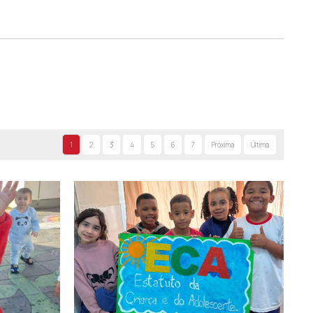
eio do site
criciuma.sc.gov.br/pre-matricula
e aguardar a
retamente o CEI mais próximo para esclarecimentos, das
1
2
3
4
5
6
7
Próxima
Última