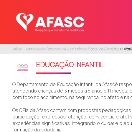
Afasc - Associação Feminina de Assistência Social de Criciúma
Notí
EDUCAÇÃO INFANTIL
O Departamento de Educação Infantil da Afascé respon
atendendo crianças de 3 meses a 5 anos e 11 meses, e
com foco no acolhimento, na segurança, no afeto e na 
Os CEIs da Afasc contam com propostas pedagógicas qu
participação, expressão, atenção, convivência e afet
experiências significativas, integrando o cuidar e o e
formação da cidadania.