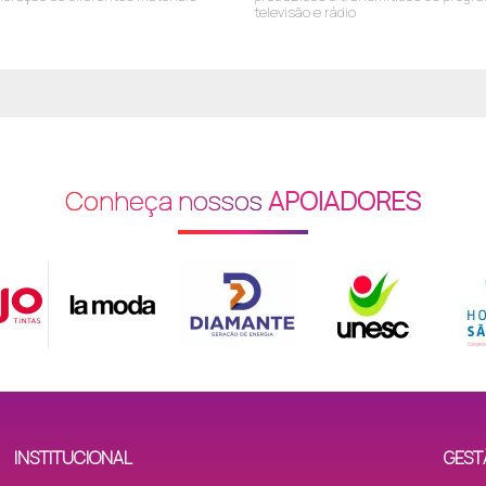
R: Gaspar S/N°, B: Operária Nova, CEP: 88809-040
televisão e rádio
R: SD 2043 - 077 S/N°, B: Mina do Mato, CEP: 88850-000
R: Rod. Sebastião Toledo dos Santos n°1255, B: Maria Céu, CEP: 8881
R: Irio Menegon S/Nº, B: Morro Estevão, CEP: 88816-750
R: Heitor Fraga de Oliveira n° 171, B: Renascer, CEP: 88816-013
Conheça nossos
APOIADORES
R: Tulipa Negra nº 126, B: Cristo Redentor, CEP: 88816-282
R: Fausto Antônio Marques S/N°, B: Nova Esperança, CEP: 88806-0
R: Conego Aníbal Mª di Frância n° 1483, B: Pinheirinho, CEP: 88804-
R: Antônio de Oliveira n° 9, B: Vila Zuleima, CEP: 88817-250
R: Presidente Kennedy n° 191, B: Pio Correa, CEP: 88811-540
R: 06 S/N°, B: Vila Manaus, CEP: 88806-825
INSTITUCIONAL
GEST
R: Marechal Floriano Peixoto n° 225, B: Centro, CEP: 88801-040