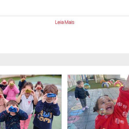
Leia Mais
ou responsáveis legais podem realizar a pré-matrícula por m
 conforme a disponibilidade. Também é possível procurar di
oníveis na tabela abaixo.
26_afasc.pdf
s 8h às 12h e das 13h às 17h