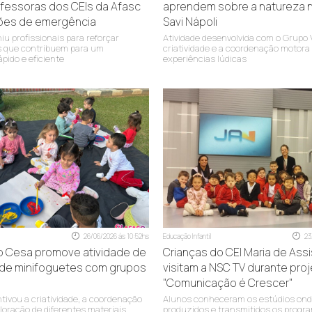
fessoras dos CEIs da Afasc
aprendem sobre a natureza n
ções de emergência
Savi Nápoli
R: Imigrante Biléssimo S/N°, B: Pinheirinho, CEP: 88805-075
u profissionais para reforçar
Atividade desenvolvida com o Grupo 
 que contribuem para um
criatividade e a coordenação motora 
R: Otávio Fontana S/N°, B: São Simão, CEP: 88811-460
pido e eficiente
experiências lúdicas
R: Santarém n° 65, B: Operária Nova, CEP: 88809-010
R: Manoel João Machado S/N°, B: Metropol, CEP: 88819-000
R: Valentim Pizzetti S/Nº, B Nossa Senhora da Salete, CEP: 88815-50
R: Felipe Serafim da Silva n° 368, B: HG, CEP: 88812-365
R: Imigrante José Colombo S/N°, B: Rio Maina, CEP: 88818-450
R: Rod. Alexandre Belolli nº 20, B: Primeira Linha, CEP: 88816-500
R: Pernambuco S/N°, B: Próspera, CEP: 88813-035
26/06/2026 às 10:52hs
Educação Infantil
23
o Cesa promove atividade de
Crianças do CEI Maria de Ass
R: Caetano Ronchi S/Nº, B: Laranjinha, CEP: 88818-680
de minifoguetes com grupos
visitam a NSC TV durante pro
"Comunicação é Crescer"
R: Afonso Pena S/N°, B: São Luiz, CEP: 88803-210
tivou a criatividade, a coordenação
Alunos conheceram os estúdios ond
loração de diferentes materiais
produzidos e transmitidos os progr