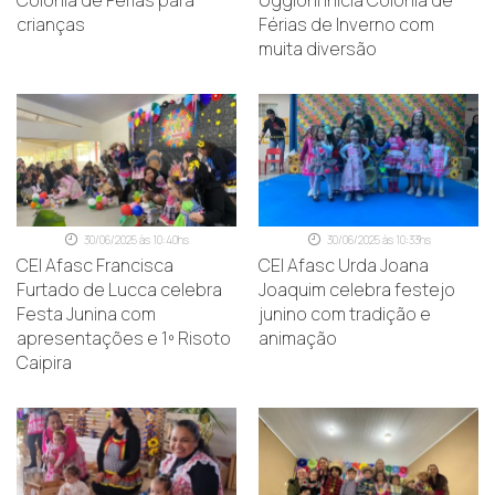
Colônia de Férias para
Uggioni inicia Colônia de
crianças
Férias de Inverno com
muita diversão
30/06/2025 às 10:40hs
30/06/2025 às 10:33hs
CEI Afasc Francisca
CEI Afasc Urda Joana
Furtado de Lucca celebra
Joaquim celebra festejo
Festa Junina com
junino com tradição e
apresentações e 1º Risoto
animação
Caipira