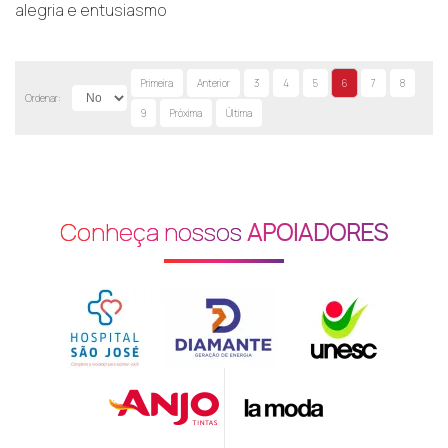
alegria e entusiasmo
Primeira
Anterior
3
4
5
6
7
8
Ordenar:
9
Próxima
Última
Conheça nossos
APOIADORES