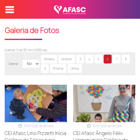
Galeria de Fotos
Exibindo 12 de 307 em 0.10055 sec.
Primeira
Anterior
3
4
5
6
7
8
Ordenar:
9
Próxima
Última
15/07/2025 às 08:54hs
15/07/2025 às 08:50hs
CEI Afasc Lino Pizzetti Inicia
CEI Afasc Ângelo Félix