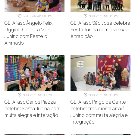
30/06/2025 às 10:08hs
30/06/2025 às 09:56hs
CEI Afasc Ângelo Félix
CEI Afasc São José celebra
Uggioni Celebra Mês
Festa Junina com diversão
Junino com Festejo
e tradição
Animado
30/06/2025 às 09:47hs
30/06/2025 às 09:28hs
CEI Afasc Carlos Piazza
CEI Afasc Pingo de Gente
celebra Festa Junina com
celebra tradicional Arraiá
muita alegria e interação
Junino com muita alegria e
integração