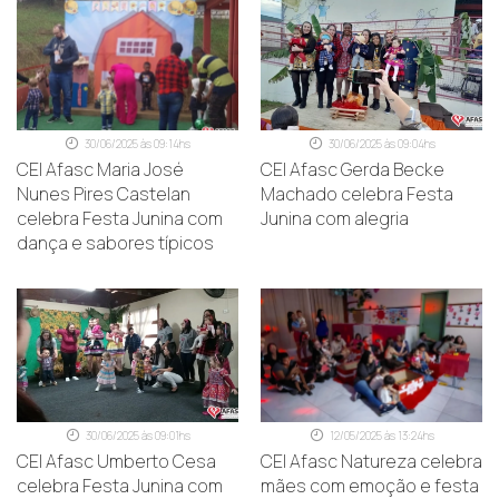
30/06/2025 às 09:14hs
30/06/2025 às 09:04hs
CEI Afasc Maria José
CEI Afasc Gerda Becke
Nunes Pires Castelan
Machado celebra Festa
celebra Festa Junina com
Junina com alegria
dança e sabores típicos
30/06/2025 às 09:01hs
12/05/2025 às 13:24hs
CEI Afasc Umberto Cesa
CEI Afasc Natureza celebra
celebra Festa Junina com
mães com emoção e festa