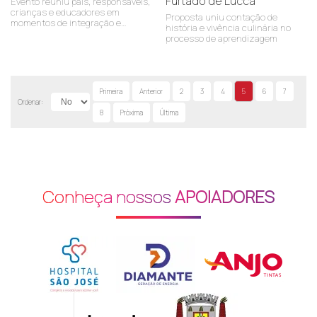
Furtado de Lucca
Evento reuniu pais, responsáveis,
crianças e educadores em
Proposta uniu contação de
momentos de integração e
história e vivência culinária no
convivência
processo de aprendizagem
Primeira
Anterior
2
3
4
5
6
7
Ordenar:
8
Próxima
Última
Conheça nossos
APOIADORES