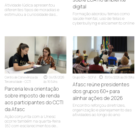
Atividade lúdica apresentou
digital
diferentes tipos de moradias e
Formação abordou temas como
estimulou a curiosidade das
saúde mental, uso de telas e
crianças
cyberbullying e aliciamento online
Centro de Convivência da
04/05/2026
Grupo 60+ - SCFVI
30/04/2026 às 09:39hs
Terceira Idade - CCTI
às 16:54hs
Afasc reúne presidentes
Parceria leva orientação
dos grupos 60+ para
sobre imposto de renda
alinhar ações de 2026
aos participantes do CCTI
Encontro reforçou diretrizes,
da Afasc
organização e planejamento das
atividades ao longo do ano
Ação conjunta com a Unesc
ocorre também na quarta-feira
(6) com esclarecimentos de
dúvidas e destinação para fundos
municipais