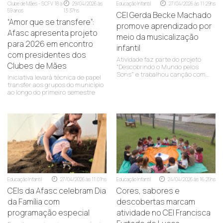
Clube de Mães - SCFV 18 a
29/04/2026 às
Educação Infantil
27/04/2026 às 11:29hs
59 anos
13:37hs
CEI Gerda Becke Machado
“Amor que se transfere”:
promove aprendizado por
Afasc apresenta projeto
meio da musicalização
para 2026 em encontro
infantil
com presidentes dos
Atividade faz parte do projeto
Clubes de Mães
“Descobrindo o Mundo pelos
Sons” e trabalhou canção com
Iniciativa levará técnica de papel
crianças do grupo 2A
transfer aos grupos do município
ao longo do primeiro semestre
Educação Infantil
27/04/2026 às 11:01hs
Educação Infantil
24/04/2026 às 16:25hs
CEIs da Afasc celebram Dia
Cores, sabores e
da Família com
descobertas marcam
programação especial
atividade no CEI Francisca