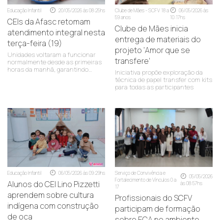
Educação Infantil
20/05/2026 às 08:25hs
Clube de Mães - SCFV 18 a
06/05/2026 às
59 anos
10:17hs
CEIs da Afasc retomam
Clube de Mães inicia
atendimento integral nesta
entrega de materiais do
terça-feira (19)
projeto ‘Amor que se
Unidades voltaram a funcionar
transfere’
normalmente desde as primeiras
horas da manhã, garantindo
Iniciativa propõe exploração da
acolhimento, alimentação e
técnica de papel transfer com kits
atividades pedagógicas para
para todas as participantes
milhares de crianças
Educação Infantil
06/05/2026 às 09:29hs
Serviço de Convivência e
05/05/2026
Fortalecimento de Vínculos 0 a
Alunos do CEI Lino Pizzetti
às 08:57hs
17
aprendem sobre cultura
Profissionais do SCFV
indígena com construção
participam de formação
de oca
sobre ECA no ambiente