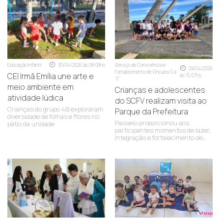
Educação Infantil
30/04/2026 às 08:06hs
Serviço de Convivência e
29/04/2026
Fortalecimento de Vínculos 0 a
CEI Irmã Emília une arte e
às 15:57hs
17
meio ambiente em
Crianças e adolescentes
atividade lúdica
do SCFV realizam visita ao
Crianças do grupo 4B exploraram
Parque da Prefeitura
diversidade de folhas e flores no
Passeio proporcionou aos
pátio da unidade
participantes momentos de lazer,
integração e fortalecimento de
vínculos