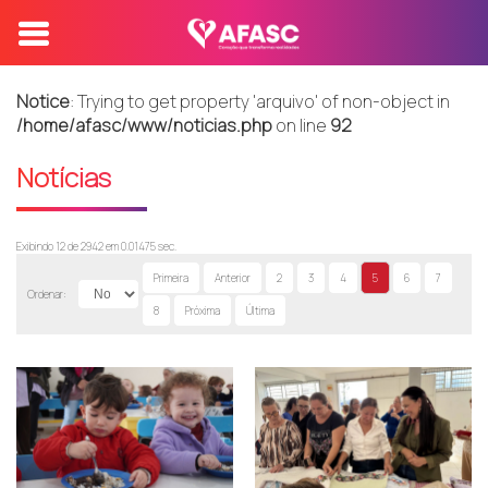
Notice
: Trying to get property 'arquivo' of non-object in
/home/afasc/www/noticias.php
on line
92
Notícias
Exibindo 12 de 2942 em 0.01475 sec.
Primeira
Anterior
2
3
4
5
6
7
Ordenar:
8
Próxima
Última